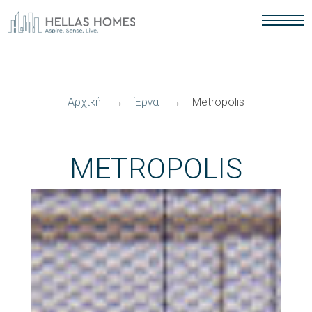
Αρχική
→
Έργα
→
Metropolis
M
E
T
R
O
P
O
L
I
S