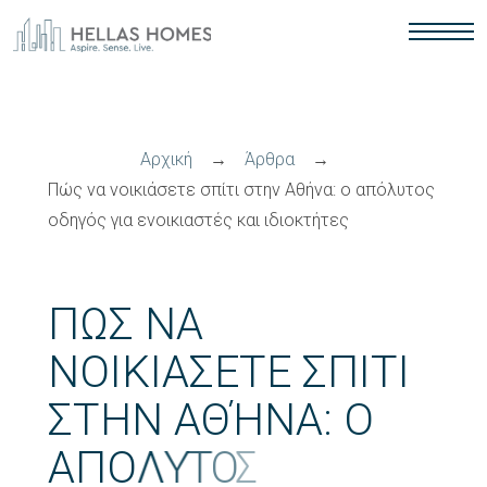
Αρχική
→
Άρθρα
→
Πώς να νοικιάσετε σπίτι στην Αθήνα: ο απόλυτος
οδηγός για ενοικιαστές και ιδιοκτήτες
Π
Ώ
Σ
Ν
Α
Ν
Ο
Ι
Κ
Ι
Ά
Σ
Ε
Τ
Ε
Σ
Π
Ί
Τ
Ι
Σ
Τ
Η
Ν
Α
Θ
Ή
Ν
Α
:
Ο
Α
Π
Ό
Λ
Υ
Τ
Ο
Σ