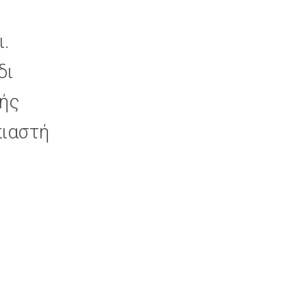
ι.
δι
ωής
πιαστή