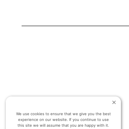
ΑΡΧΙΚΉ ΣΕΛΊΔΑ
ΣΧΕΤΙ
T:
+30 694 498 13 27
E:
INFO@HELLASHOMES.CO
We use cookies to ensure that we give you the best
experience on our website. If you continue to use
this site we will assume that you are happy with it.